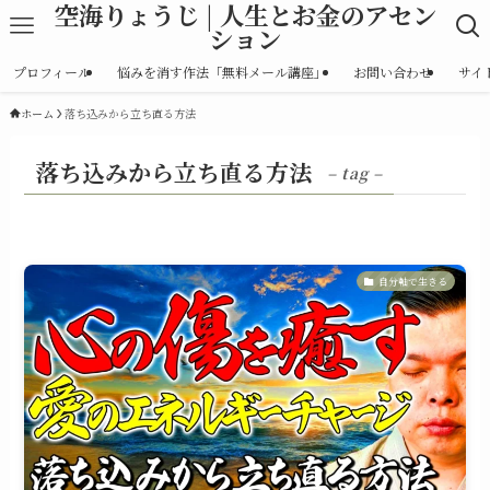
空海りょうじ | 人生とお金のアセン
ション
プロフィール
悩みを消す作法「無料メール講座」
お問い合わせ
サイ
ホーム
落ち込みから立ち直る方法
落ち込みから立ち直る方法
– tag –
自分軸で生きる