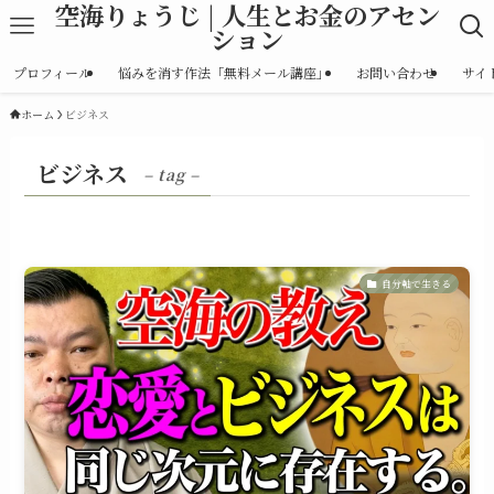
空海りょうじ | 人生とお金のアセン
ション
プロフィール
悩みを消す作法「無料メール講座」
お問い合わせ
サイ
ホーム
ビジネス
ビジネス
– tag –
自分軸で生きる