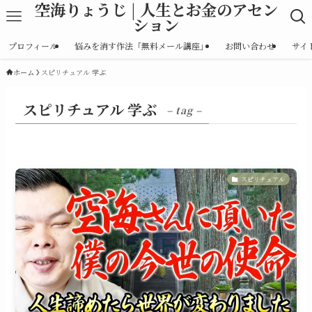
空海りょうじ | 人生とお金のアセン
ション
プロフィール
悩みを消す作法「無料メール講座」
お問い合わせ
サイ
ホーム
スピリチュアル 学ぶ
スピリチュアル 学ぶ
– tag –
スピリチュアル