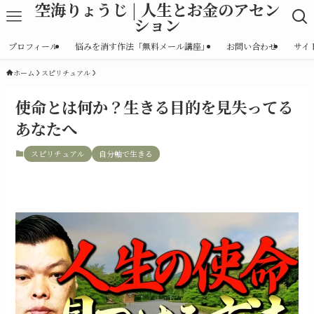
空海りょうじ | 人生とお金のアセン
ション
プロフィール
悩みを消す作法「無料メール講座」
お問い合わせ
サイ
ホーム
スピリチュアル
使命とは何か？生きる目的を見失ってる
あなたへ
スピリチュアル
自分軸で生きる