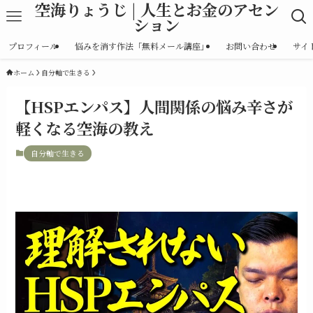
空海りょうじ | 人生とお金のアセン
ション
プロフィール
悩みを消す作法「無料メール講座」
お問い合わせ
サイ
ホーム
自分軸で生きる
【HSPエンパス】人間関係の悩み辛さが
軽くなる空海の教え
自分軸で生きる