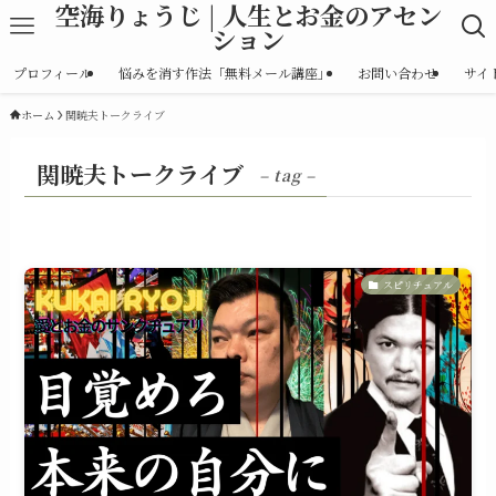
空海りょうじ | 人生とお金のアセン
ション
プロフィール
悩みを消す作法「無料メール講座」
お問い合わせ
サイ
ホーム
関暁夫トークライブ
関暁夫トークライブ
– tag –
スピリチュアル