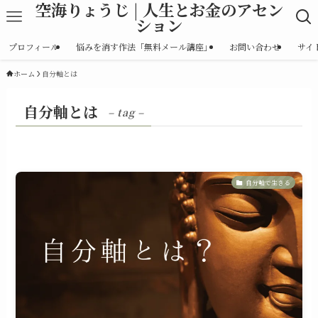
空海りょうじ | 人生とお金のアセン
ション
プロフィール
悩みを消す作法「無料メール講座」
お問い合わせ
サイ
ホーム
自分軸とは
自分軸とは
– tag –
自分軸で生きる