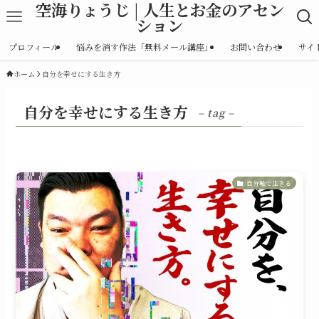
空海りょうじ | 人生とお金のアセン
ション
プロフィール
悩みを消す作法「無料メール講座」
お問い合わせ
サイ
ホーム
自分を幸せにする生き方
自分を幸せにする生き方
– tag –
自分軸で生きる