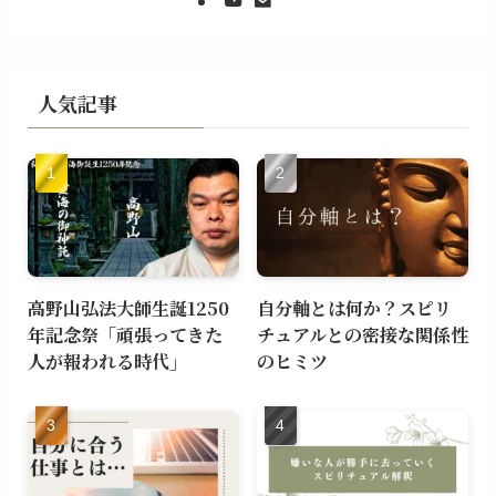
人気記事
高野山弘法大師生誕1250
自分軸とは何か？スピリ
年記念祭「頑張ってきた
チュアルとの密接な関係性
人が報われる時代」
のヒミツ