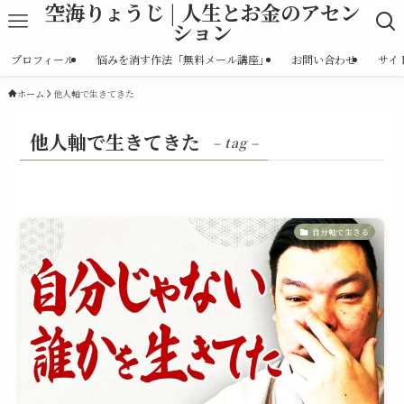
空海りょうじ | 人生とお金のアセン
ション
プロフィール
悩みを消す作法「無料メール講座」
お問い合わせ
サイ
ホーム
他人軸で生きてきた
他人軸で生きてきた
– tag –
自分軸で生きる