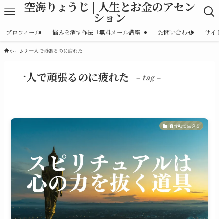
空海りょうじ | 人生とお金のアセン
ション
プロフィール
悩みを消す作法「無料メール講座」
お問い合わせ
サイ
ホーム
一人で頑張るのに疲れた
一人で頑張るのに疲れた
– tag –
自分軸で生きる