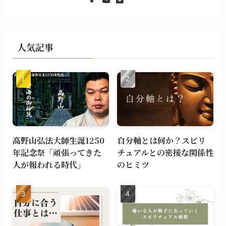
人気記事
高野山弘法大師生誕1250
自分軸とは何か？スピリ
年記念祭「頑張ってきた
チュアルとの密接な関係性
人が報われる時代」
のヒミツ