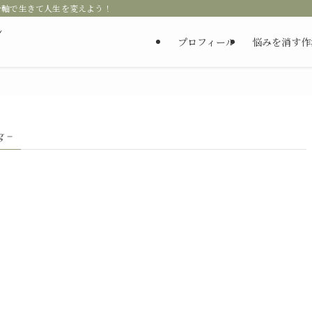
分軸で生きて人生を変えよう！
ン
プロフィール
悩みを消す作
g –