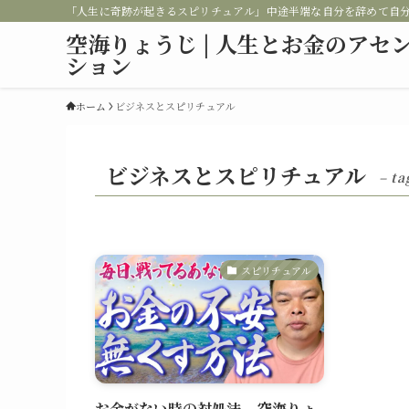
「人生に奇跡が起きるスピリチュアル」中途半端な自分を辞めて自
空海りょうじ | 人生とお金のアセ
ション
ホーム
ビジネスとスピリチュアル
ビジネスとスピリチュアル
– ta
スピリチュアル
お金がない時の対処法 – 空海りょ