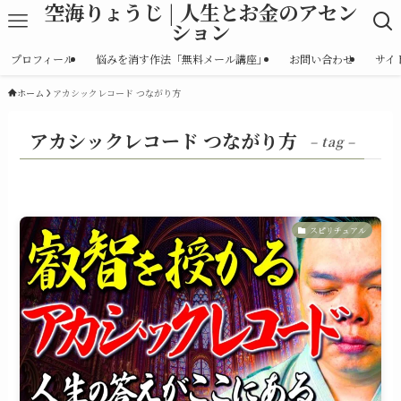
空海りょうじ | 人生とお金のアセン
ション
プロフィール
悩みを消す作法「無料メール講座」
お問い合わせ
サイ
ホーム
アカシックレコード つながり方
アカシックレコード つながり方
– tag –
スピリチュアル