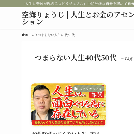
「人生に奇跡が起きるスピリチュアル」中途半端な自分を辞めて自
空海りょうじ | 人生とお金のアセ
ション
ホーム
つまらない人生40代50代
つまらない人生40代50代
– tag 
スピリチュアル
40代50代つまらない人生 | 実は