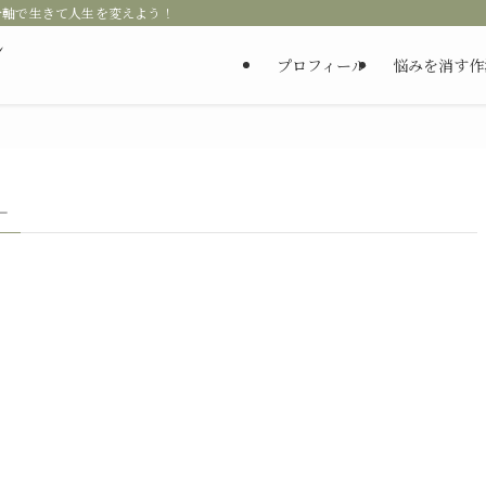
分軸で生きて人生を変えよう！
ン
プロフィール
悩みを消す作
–