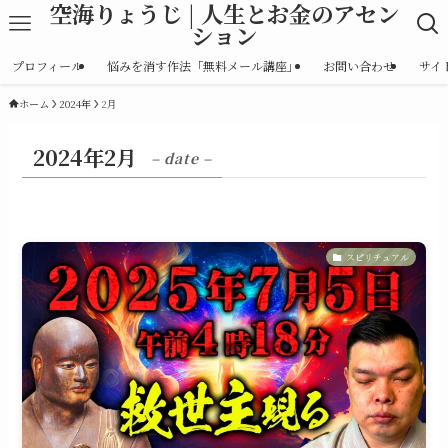
空海りょうじ | 人生とお金のアセン
ション
プロフィール
悩みを消す作法「無料メール講座」
お問い合わせ
サイ
ホーム
2024年
2月
2024年2月
– date –
スピリチュアル