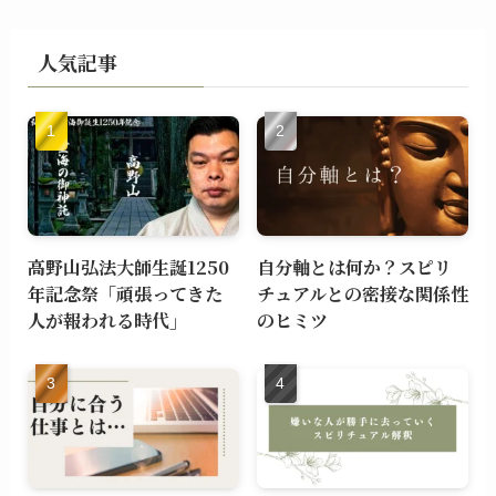
人気記事
高野山弘法大師生誕1250
自分軸とは何か？スピリ
年記念祭「頑張ってきた
チュアルとの密接な関係性
人が報われる時代」
のヒミツ